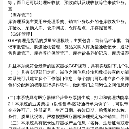
等，而且还可以处理应收款、预收款以及现收款等往来款业务。
置
【库存管理】
库管理系统主要用来处理采购、销售业务以外的仓库收发业务。
库验收、采购入库、仓库调拨、仓库盘点、库存报警等。
【GSP管理】
GSP管理是货品的质量管理模块，主要包含：首营品种审批、
记审批管理、购进验收管理、货品采购入库质量验收记录、退货
售售后管理、库存养护保管管理、库存货品养护记录、库房温湿
并且本系统符合最新的国家器械GSP规范，具有实现以下几个
（一）
具有实现部门之间、岗位之间信息传输和数据共享的功能
本系统可以建立多个工作部门信息，每个部门可以建立多个不同
色和分配到的权限进行操作软件，做到部门之间岗位之间信息传
(二) 本系统具有医疗器械经营业务票据生成，打印和管理功能
2.1 本系统的业务票据（以销售单/随货通行单为例子），可
企业许可证、注册证号、生产日期、有效日期、购货单位名称、
条件、质量状况等。严格按照医疗器械管理规定标准销售。并且
（三）本系统具有记录医疗器械产品信息（名称、注册证号或者
日期或者失效日期）和生产企业信息以及实现质量追溯跟踪的功