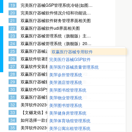
(认证使用)图文
19
完美医疗器械GSP管理系统冷链(如图
示）
20
完美医疗器械软件情况介绍和功能说明
(认证使用)
21
双赢医疗器械软件财务管理界面相关图
22
双赢医疗器械软件udi界面相关图
23
双赢医疗器械管理系统（旗舰版）主要
实操界面图
24
双赢医疗器械管理系统（旗舰版）2022
计算机信息管理系统基本情况介绍和功
25
双赢医疗器械进销存GSP质量管理系统
双赢医疗器械专用软件
能说明
（旗舰版）V33 全套文件
26
双赢软件软著图
完美医疗器械GSP软件
27
双赢软件安装教程，双赢软件安装视频
美萍医疗器械质量管理系统
28
双赢医疗器械管理系统（旗舰版）V21
美萍诊所管理系统
双赢软件视频教程，计算机软件说明文
29
双赢医疗器械软件首营审批相关界面相
美萍酒店管理系统
档，【配套视频演示教程】
关图
30
双赢软件GSP空白表【完整版】
美萍图书馆管理系统
31
双赢医疗器械管理系统（旗舰版）2021
美萍物业管理系统
配套视频演示教程
32
美萍软件2023年春节放假通知
美萍图书管理系统
33
【文樾龙佑】倾力助您，让您抓住2023
美萍健身房管理系统
年各行业暴发式增长机会！
34
如何选择一款合适的加油站会员软件？
美萍体育场馆管理系统
（加油站软件，加气站软件，加充电站
35
美萍软件2023年元旦放假通知
美萍公寓出租管理系统
软件）