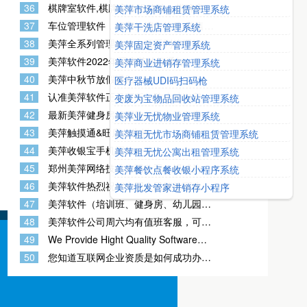
36
棋牌室软件,棋牌室收银软件，棋牌室系
美萍市场商铺租赁管理系统
统，棋牌室会员管理系统
37
车位管理软件，停车位销售软件,销售停
美萍干洗店管理系统
车位的管理软件，停车场销售软件，停
38
美萍全系列管理软件中顶系列管理软件
美萍固定资产管理系统
车场管理系统，有手机端APP
管家婆进销存管理软件
39
美萍软件2022年国庆节放假通知
美萍商业进销存管理系统
40
美萍中秋节放假通知
医疗器械UDI码扫码枪
41
认准美萍软件正品正版，防止被淘宝、
变废为宝物品回收站管理系统
拼多多、线下卖盗版美萍软件的商家欺
42
最新美萍健身房管理软件助力健身房行
美萍业无忧物业管理系统
骗
业快速实现智能化、数字化管理
43
美萍触摸通&旺店公告板
美萍租无忧市场商铺租赁管理系统
44
美萍收银宝手机图片一览
美萍租无忧公寓出租管理系统
45
郑州美萍网络技术有限公司，竭诚为您
美萍餐饮点餐收银小程序系统
服务！
46
美萍软件热烈祝贺中国人民解放军建军
美萍批发管家进销存小程序
95周年
47
美萍软件（培训班、健身房、幼儿园
等）门禁再升级 识别速度快，配置简单
48
美萍软件公司周六均有值班客服，可正
方便
常办理业务
49
We Provide Hight Quality Software
And The Best Customer Service To
50
您知道互联网企业资质是如何成功办理
You
的吗？