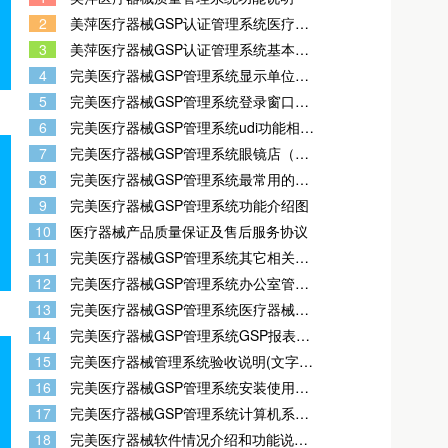
2
美萍医疗器械GSP认证管理系统医疗器
械销售收银软件 (美萍医疗器械销售业
3
美萍医疗器械GSP认证管理系统基本情
务软件,医疗器械销售收银软件,销售收银
况和功能说明(认证用）
软件业务系统)
4
完美医疗器械GSP管理系统显示单位名
称及软件注册界面如图示
5
完美医疗器械GSP管理系统登录窗口如
图示
6
完美医疗器械GSP管理系统udi功能相关
图
7
完美医疗器械GSP管理系统眼镜店（如
图示)
8
完美医疗器械GSP管理系统最常用的相
关图
9
完美医疗器械GSP管理系统功能介绍图
10
医疗器械产品质量保证及售后服务协议
11
完美医疗器械GSP管理系统其它相关资
料
12
完美医疗器械GSP管理系统办公室管理
制度上墙
13
完美医疗器械GSP管理系统医疗器械经
营部员工考核表
14
完美医疗器械GSP管理系统GSP报表文
档
15
完美医疗器械管理系统验收说明(文字
版)
16
完美医疗器械GSP管理系统安装使用操
作手册
17
完美医疗器械GSP管理系统计算机系统
使用情况
18
完美医疗器械软件情况介绍和功能说明